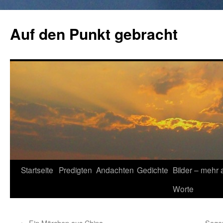
Zum
Inhalt
Auf den Punkt gebracht
springen
Startseite
Predigten
Andachten
Gedichte
Bilder – mehr 
Worte
←
Ein Märchen aus China
Sege