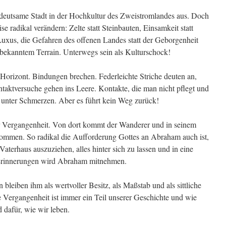
edeutsame Stadt in der Hochkultur des Zweistromlandes aus. Doch
radikal verändern: Zelte statt Steinbauten, Einsamkeit statt
 Luxus, die Gefahren des offenen Landes statt der Geborgenheit
bekanntem Terrain. Unterwegs sein als Kulturschock!
Horizont. Bindungen brechen. Federleichte Striche deuten an,
ntaktversuche gehen ins Leere. Kontakte, die man nicht pflegt und
t unter Schmerzen. Aber es führt kein Weg zurück!
er Vergangenheit. Von dort kommt der Wanderer und in seinem
kommen. So radikal die Aufforderung Gottes an Abraham auch ist,
aterhaus auszuziehen, alles hinter sich zu lassen und in eine
e Erinnerungen wird Abraham mitnehmen.
bleiben ihm als wertvoller Besitz, als Maßstab und als sittliche
Vergangenheit ist immer ein Teil unserer Geschichte und wie
 dafür, wie wir leben.