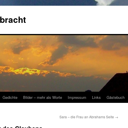
bracht
Gedichte
Bilder – mehr als Worte
Impressum
Links
Gästebuch
Sara – die Frau an Abrahams Seite
→