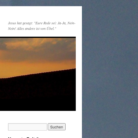
Jesus hat gesagt: "Eure Rede sei: Ja-Ja, Nein-
Nein! Alles andere ist von Übel."