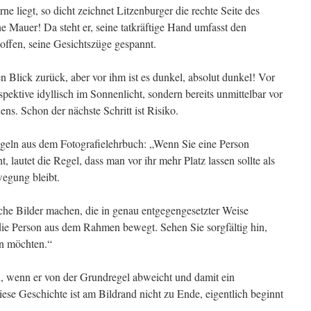
rne liegt, so dicht zeichnet Litzenburger die rechte Seite des
e Mauer! Da steht er, seine tatkräftige Hand umfasst den
offen, seine Gesichtszüge gespannt.
en Blick zurück, aber vor ihm ist es dunkel, absolut dunkel! Vor
pektive idyllisch im Sonnenlicht, sondern bereits unmittelbar vor
ns. Schon der nächste Schritt ist Risiko.
egeln aus dem Fotografielehrbuch: „Wenn Sie eine Person
t, lautet die Regel, dass man vor ihr mehr Platz lassen sollte als
wegung bleibt.
he Bilder machen, die in genau entgegengesetzter Weise
die Person aus dem Rahmen bewegt. Sehen Sie sorgfältig hin,
en möchten.“
n, wenn er von der Grundregel abweicht und damit ein
ese Geschichte ist am Bildrand nicht zu Ende, eigentlich beginnt