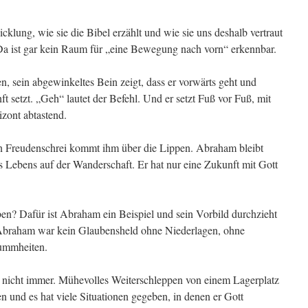
cklung, wie sie die Bibel erzählt und wie sie uns deshalb vertraut
t. Da ist gar kein Raum für „eine Bewegung nach vorn“ erkennbar.
n, sein abgewinkeltes Bein zeigt, dass er vorwärts geht und
ft setzt. „Geh“ lautet der Befehl. Und er setzt Fuß vor Fuß, mit
zont abtastend.
in Freudenschrei kommt ihm über die Lippen. Abraham bleibt
nes Lebens auf der Wanderschaft. Er hat nur eine Zukunft mit Gott
en? Dafür ist Abraham ein Beispiel und sein Vorbild durchzieht
Abraham war kein Glaubensheld ohne Niederlagen, ohne
ummheiten.
 nicht immer. Mühevolles Weiterschleppen von einem Lagerplatz
 und es hat viele Situationen gegeben, in denen er Gott