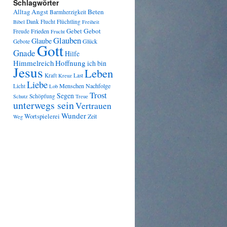
Schlagwörter
Angst
Beten
Alltag
Barmherzigkeit
Dank
Flucht
Flüchtling
Bibel
Freiheit
Gebot
Frieden
Gebet
Freude
Frucht
Glauben
Glaube
Glück
Gebote
Gott
Gnade
Hilfe
Himmelreich
Hoffnung
ich bin
Jesus
Leben
Kraft
Last
Kreuz
Liebe
Menschen
Nachfolge
Licht
Lob
Trost
Segen
Schöpfung
Schutz
Treue
unterwegs sein
Vertrauen
Wunder
Wortspielerei
Zeit
Weg