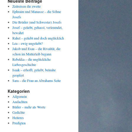
Neueste Beiträge
Zeitreisen die zweite
Ephraim und Manasse – die Söhne
Josefs
Die Brüder (und Schwester) Josefs
Josef – geliebt, gehasst, verleumdet,
bewahrt
Rahel – geliebt und doch unglücklich
Lea – ewig ungeliebt?
Jakob und Esau – die Rivalität, die
schon im Mutterleib begann
Rebekka – die unglückliche
Liebesgeschichte
Isaak – erhofft, geliebt, beinahe
geopfert
Sara – die Frau an Abrahams Seite
Kategorien
Allgemein
Andachten
Bilder – mehr als Worte
Gedichte
Heiteres
Predigten