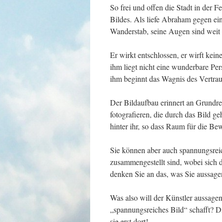
So frei und offen die Stadt in der Fe
Bildes. Als liefe Abraham gegen ein
Wanderstab, seine Augen sind weit 
Er wirkt entschlossen, er wirft kein
ihm liegt nicht eine wunderbare Pers
ihm beginnt das Wagnis des Vertraue
Der Bildaufbau erinnert an Grundr
fotografieren, die durch das Bild geh
hinter ihr, so dass Raum für die Be
Sie können aber auch spannungsreic
zusammengestellt sind, wobei sich 
denken Sie an das, was Sie aussag
Was also will der Künstler aussage
„spannungsreiches Bild“ schafft? Di
sie erst dort!